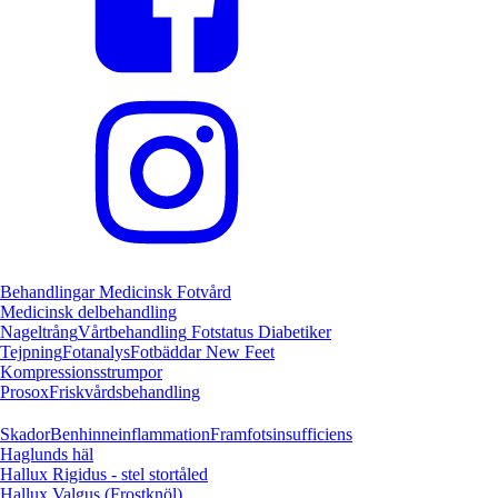
Behandlingar
Medicinsk Fotvård
Medicinsk delbehandling
Nageltrång
Vårtbehandling
Fotstatus Diabetiker
Tejpning
Fotanalys
Fotbäddar
New Feet
Kompressionsstrumpor
Prosox
Friskvårdsbehandling
Skador
Benhinneinflammation
Framfotsinsufficiens
Haglunds häl
Hallux Rigidus - stel stortåled
Hallux Valgus (Frostknöl)