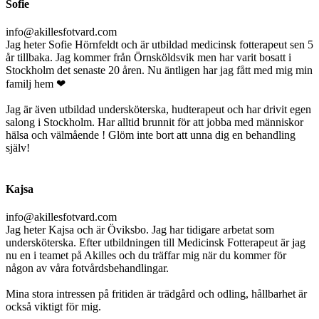
Sofie
info@akillesfotvard.com
Jag heter Sofie Hörnfeldt och är utbildad medicinsk fotterapeut sen 5
år tillbaka. Jag kommer från Örnsköldsvik men har varit bosatt i
Stockholm det senaste 20 åren. Nu äntligen har jag fått med mig min
familj hem ❤
Jag är även utbildad undersköterska, hudterapeut och har drivit egen
salong i Stockholm. Har alltid brunnit för att jobba med människor
hälsa och välmående ! Glöm inte bort att unna dig en behandling
själv!
Kajsa
info@akillesfotvard.com
Jag heter Kajsa och är Öviksbo. Jag har tidigare arbetat som
undersköterska. Efter utbildningen till Medicinsk Fotterapeut är jag
nu en i teamet på Akilles och du träffar mig när du kommer för
någon av våra fotvårdsbehandlingar.
Mina stora intressen på fritiden är trädgård och odling, hållbarhet är
också viktigt för mig.