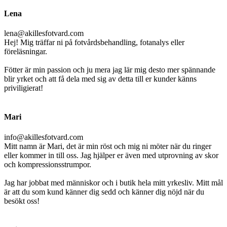
Lena
lena@akillesfotvard.com
Hej! Mig träffar ni på fotvårdsbehandling, fotanalys eller
föreläsningar.
Fötter är min passion och ju mera jag lär mig desto mer spännande
blir yrket och att få dela med sig av detta till er kunder känns
priviligierat!
Mari
info@akillesfotvard.com
Mitt namn är Mari, det är min röst och mig ni möter när du ringer
eller kommer in till oss. Jag hjälper er även med utprovning av skor
och kompressionsstrumpor.
Jag har jobbat med människor och i butik hela mitt yrkesliv. Mitt mål
är att du som kund känner dig sedd och känner dig nöjd när du
besökt oss!