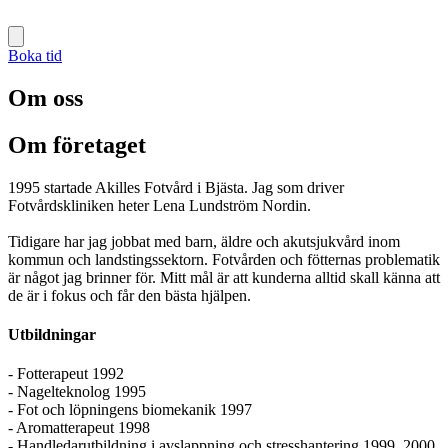
Boka tid
Om oss
Om företaget
1995 startade Akilles Fotvård i Bjästa. Jag som driver
Fotvårdskliniken heter Lena Lundström Nordin.
Tidigare har jag jobbat med barn, äldre och akutsjukvård inom
kommun och landstingssektorn. Fotvården och fötternas problematik
är något jag brinner för. Mitt mål är att kunderna alltid skall känna att
de är i fokus och får den bästa hjälpen.
Utbildningar
- Fotterapeut 1992
- Nagelteknolog 1995
- Fot och löpningens biomekanik 1997
- Aromatterapeut 1998
- Handledarutbildning i avslappning och stresshantering 1999, 2000