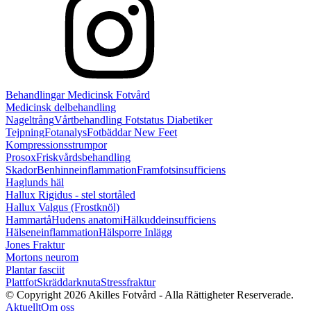
Behandlingar
Medicinsk Fotvård
Medicinsk delbehandling
Nageltrång
Vårtbehandling
Fotstatus Diabetiker
Tejpning
Fotanalys
Fotbäddar
New Feet
Kompressionsstrumpor
Prosox
Friskvårdsbehandling
Skador
Benhinneinflammation
Framfotsinsufficiens
Haglunds häl
Hallux Rigidus - stel stortåled
Hallux Valgus (Frostknöl)
Hammartå
Hudens anatomi
Hälkuddeinsufficiens
Hälseneinflammation
Hälsporre Inlägg
Jones Fraktur
Mortons neurom
Plantar fasciit
Plattfot
Skräddarknuta
Stressfraktur
© Copyright 2026 Akilles Fotvård - Alla Rättigheter Reserverade.
Aktuellt
Om oss