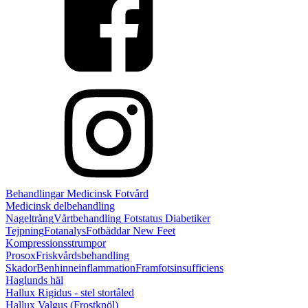
Behandlingar
Medicinsk Fotvård
Medicinsk delbehandling
Nageltrång
Vårtbehandling
Fotstatus Diabetiker
Tejpning
Fotanalys
Fotbäddar
New Feet
Kompressionsstrumpor
Prosox
Friskvårdsbehandling
Skador
Benhinneinflammation
Framfotsinsufficiens
Haglunds häl
Hallux Rigidus - stel stortåled
Hallux Valgus (Frostknöl)